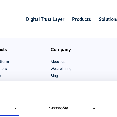
Digital Trust Layer
Products
Solution
cts
Company
atform
About us
tors
We are hiring
x
Blog
ication Service
Subscribe to our newsletter
ng
Developer Portal
n
Partner Program
Szczegóły