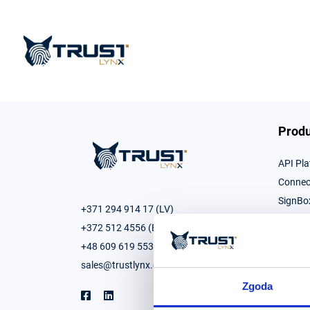
Produ
API Pl
Connec
SignBo
+371 294 914 17 (LV)
Authent
+372 512 4556 (EE)
E-seali
+48 609 619 553 (PL)
PadSig
sales@trustlynx.com
Zgoda