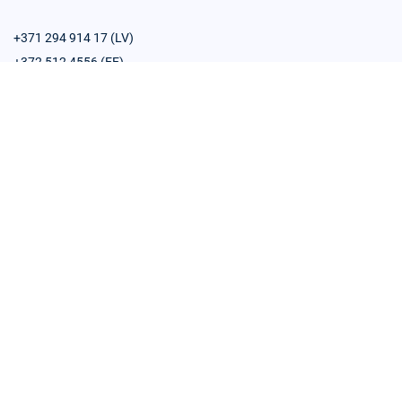
+371 294 914 17 (LV)
+372 512 4556 (EE)
+48 609 619 553 (PL)
sales@trustlynx.com
Products
Company
API Platform
About us
Connectors
We are hiring
SignBox
Blog
Authentication Service
Subscribe to our newsletter
E-sealing
Developer Portal
PadSign
Partner Program
eSignatures
Support