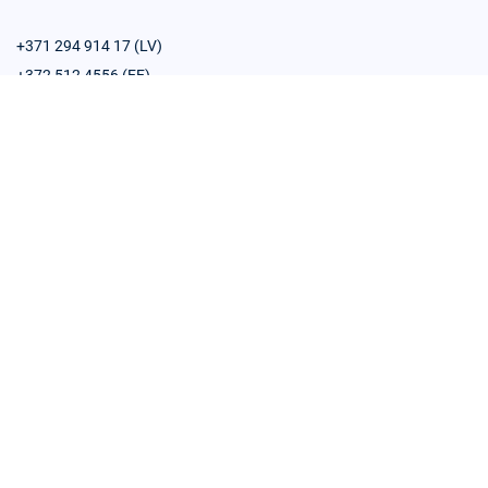
+371 294 914 17 (LV)
+372 512 4556 (EE)
+48 609 619 553 (PL)
sales@trustlynx.com
Products
Company
API Platform
About us
Connectors
We are hiring
SignBox
Blog
Authentication Service
Subscribe to our newsletter
E-sealing
Developer Portal
PadSign
Partner Program
eSignatures
Support